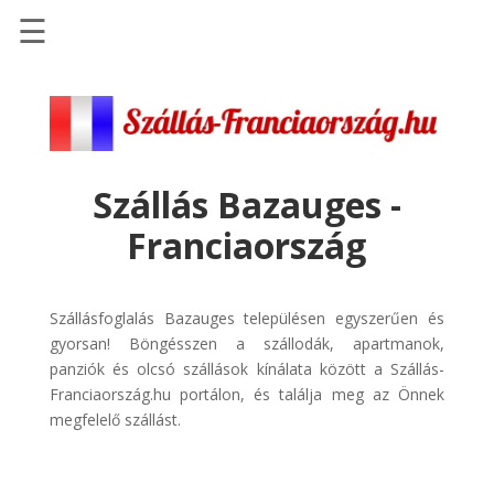
☰
Főoldal
Szállások
-
Szállásinfo.eu
Szállás Bazauges -
Repülőjegy
Franciaország
pénzvisszatérítéssel
Autóbérlés
-
Szállásfoglalás Bazauges településen egyszerűen és
Discover
gyorsan! Böngésszen a szállodák, apartmanok,
Cars
panziók és olcsó szállások kínálata között a Szállás-
Franciaország.hu portálon, és találja meg az Önnek
Transzfer
megfelelő szállást.
-
Kiwi
Taxi