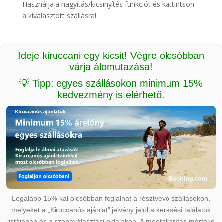
Használja a nagyítás/kicsinyítés funkciót és kattintson
a kiválasztott szállásra!
Ideje kiruccani egy kicsit! Végre olcsóbban
várja álomutazása!
💡 Tipp: egyes szállásokon minimum 15%
kedvezmény is elérhető.
Legalább 15%-kal olcsóbban foglalhat a résztvevő szállásokon,
melyeket a „Kiruccanós ajánlat” jelvény jelöl a keresési találatok
listájában és a szobaválasztási oldalakon. A megtakarítás mértéke