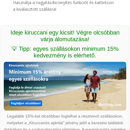
Használja a nagyítás/kicsinyítés funkciót és kattintson
a kiválasztott szállásra!
Ideje kiruccani egy kicsit! Végre olcsóbban
várja álomutazása!
💡 Tipp: egyes szállásokon minimum 15%
kedvezmény is elérhető.
Legalább 15%-kal olcsóbban foglalhat a résztvevő szállásokon,
melyeket a „Kiruccanós ajánlat” jelvény jelöl a keresési találatok
listájában és a szobaválasztási oldalakon. A megtakarítás mértéke