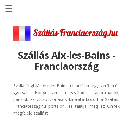
☰
Főoldal
Szállások
-
Szállásinfo.eu
Szállás Aix-les-Bains -
Repülőjegy
Franciaország
pénzvisszatérítéssel
Autóbérlés
-
Szállásfoglalás Aix-les-Bains településen egyszerűen és
Discover
gyorsan! Böngésszen a szállodák, apartmanok,
Cars
panziók és olcsó szállások kínálata között a Szállás-
Franciaország.hu portálon, és találja meg az Önnek
Transzfer
megfelelő szállást.
-
Kiwi
Taxi