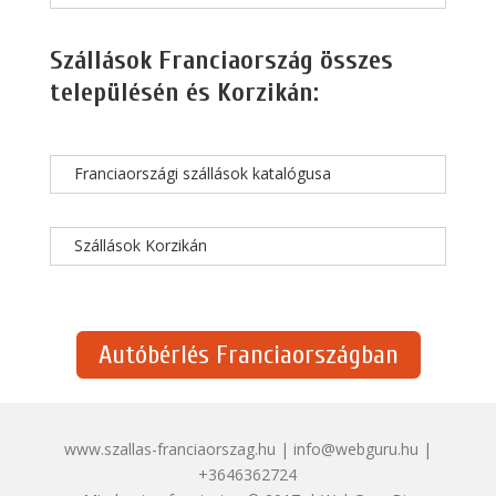
Szállások Franciaország összes
településén és Korzikán:
Franciaországi szállások katalógusa
Szállások Korzikán
Autóbérlés Franciaországban
www.szallas-franciaorszag.hu | info@webguru.hu |
+3646362724