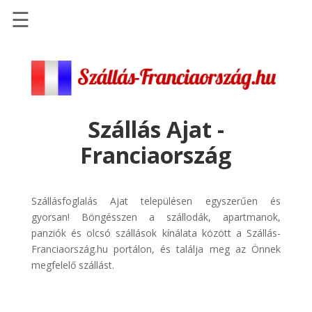
☰
Főoldal
Szállások
-
Szállásinfo.eu
Szállás Ajat -
Repülőjegy
Franciaország
pénzvisszatérítéssel
Autóbérlés
-
Szállásfoglalás Ajat településen egyszerűen és
Discover
gyorsan! Böngésszen a szállodák, apartmanok,
Cars
panziók és olcsó szállások kínálata között a Szállás-
Franciaország.hu portálon, és találja meg az Önnek
Transzfer
megfelelő szállást.
-
Kiwi
Taxi