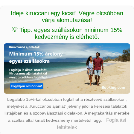
Ideje kiruccani egy kicsit! Végre olcsóbban
várja álomutazása!
💡 Tipp: egyes szállásokon minimum 15%
kedvezmény is elérhető.
Legalább 15%-kal olcsóbban foglalhat a résztvevő szállásokon,
melyeket a „Kiruccanós ajánlat” jelvény jelöl a keresési találatok
listájában és a szobaválasztási oldalakon. A megtakarítás mértéke
Foglalási
a szállás által kínált kedvezmény mértékétől függ.
feltételek