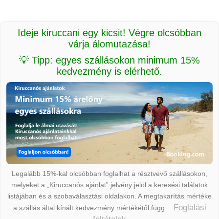
Ideje kiruccani egy kicsit! Végre olcsóbban
várja álomutazása!
💡 Tipp: egyes szállásokon minimum 15%
kedvezmény is elérhető.
Legalább 15%-kal olcsóbban foglalhat a résztvevő szállásokon,
melyeket a „Kiruccanós ajánlat” jelvény jelöl a keresési találatok
listájában és a szobaválasztási oldalakon. A megtakarítás mértéke
Foglalási
a szállás által kínált kedvezmény mértékétől függ.