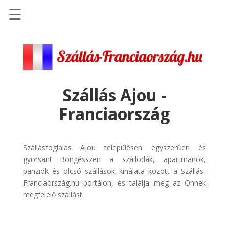
☰
Főoldal
Szállások
-
Szállásinfo.eu
Szállás Ajou -
Repülőjegy
Franciaország
pénzvisszatérítéssel
Autóbérlés
-
Szállásfoglalás Ajou településen egyszerűen és
Discover
gyorsan! Böngésszen a szállodák, apartmanok,
Cars
panziók és olcsó szállások kínálata között a Szállás-
Franciaország.hu portálon, és találja meg az Önnek
Transzfer
megfelelő szállást.
-
Kiwi
Taxi