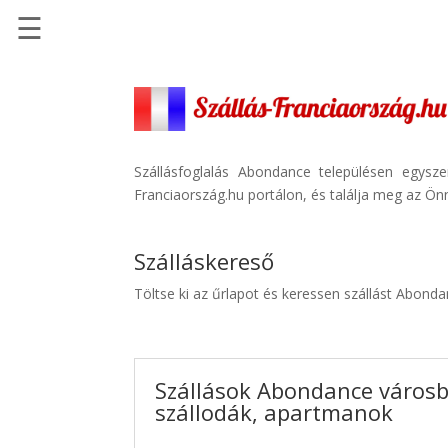
☰
Főoldal
Szállások
-
Szállásinfo.eu
Szállásfoglalás Abondance településen egysz
Franciaország.hu portálon, és találja meg az Önn
Repülőjegy
pénzvisszatérítéssel
Szálláskereső
Autóbérlés
-
Töltse ki az űrlapot és keressen szállást Abond
Discover
Cars
Transzfer
Szállások Abondance városb
-
szállodák, apartmanok
Kiwi
Taxi