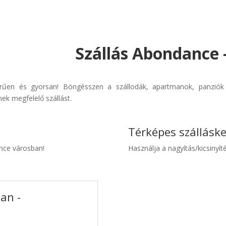
Szállás Abondance 
erűen és gyorsan! Böngésszen a szállodák, apartmanok, panziók é
ek megfelelő szállást.
Térképes szállásk
ance városban!
Használja a nagyítás/kicsinyíté
an -