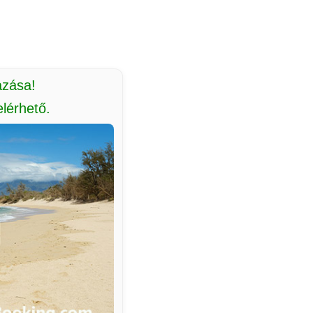
azása!
lérhető.