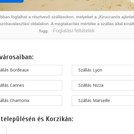
ban foglalhat a résztvevő szállásokon, melyeket a „Kiruccanós ajánlat” 
a szobaválasztási oldalakon. A megtakarítás mértéke a szállás által kín
Foglalási feltételek
függ.
városaiban:
állás Bordeaux
Szállás Lyon
állás Cannes
Szállás Nizza
állás Chamonix
Szállás Marseille
 településén és Korzikán: