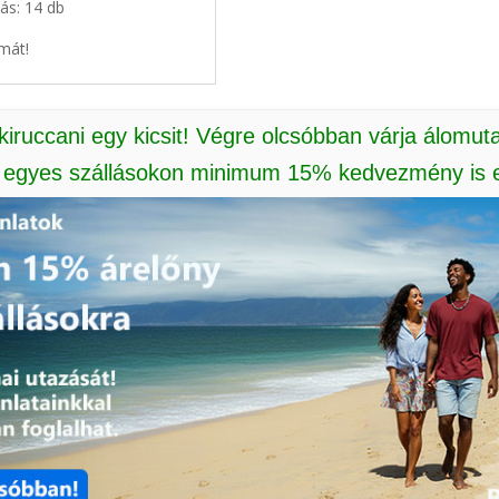
ás: 14 db
mát!
 kiruccani egy kicsit! Végre olcsóbban várja álomut
: egyes szállásokon minimum 15% kedvezmény is e