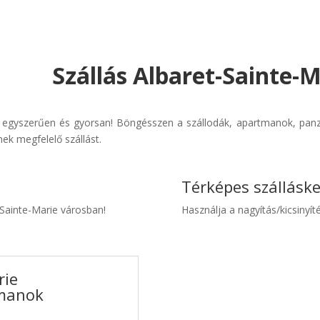
Szállás Albaret-Sainte-M
en egyszerűen és gyorsan! Böngésszen a szállodák, apartmanok, panzió
ek megfelelő szállást.
Térképes szállásk
t-Sainte-Marie városban!
Használja a nagyítás/kicsinyíté
rie
tmanok