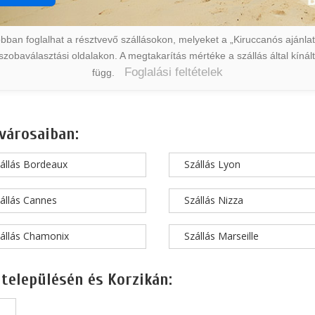
ban foglalhat a résztvevő szállásokon, melyeket a „Kiruccanós ajánlat” 
a szobaválasztási oldalakon. A megtakarítás mértéke a szállás által kín
Foglalási feltételek
függ.
városaiban:
állás Bordeaux
Szállás Lyon
állás Cannes
Szállás Nizza
állás Chamonix
Szállás Marseille
 településén és Korzikán: