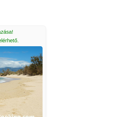
azása!
lérhető.