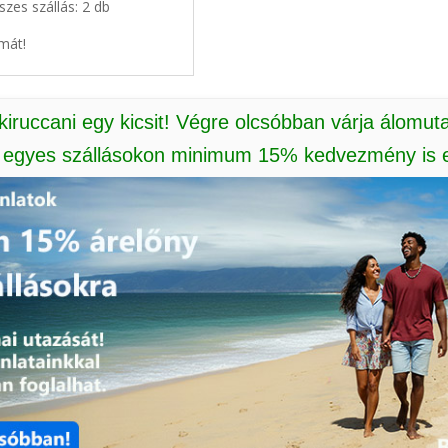
szes szállás: 2 db
mát!
 kiruccani egy kicsit! Végre olcsóbban várja álomut
: egyes szállásokon minimum 15% kedvezmény is e