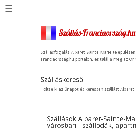
☰
Főoldal
Szállások
-
Szállásinfo.eu
Szállásfoglalás Albaret-Sainte-Marie település
Franciaország.hu portálon, és találja meg az Önn
Repülőjegy
pénzvisszatérítéssel
Szálláskereső
Autóbérlés
-
Töltse ki az űrlapot és keressen szállást Albare
Discover
Cars
Transzfer
Szállások Albaret-Sainte-Ma
-
városban - szállodák, apar
Kiwi
Taxi