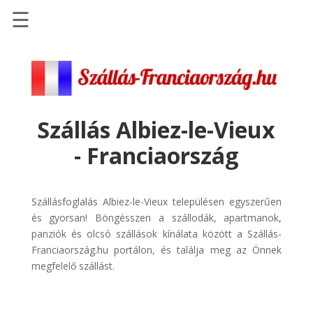
☰
Főoldal
Szállások
-
Szállásinfo.eu
Szállás Albiez-le-Vieux
Repülőjegy
- Franciaország
pénzvisszatérítéssel
Autóbérlés
-
Szállásfoglalás Albiez-le-Vieux településen egyszerűen
Discover
és gyorsan! Böngésszen a szállodák, apartmanok,
Cars
panziók és olcsó szállások kínálata között a Szállás-
Franciaország.hu portálon, és találja meg az Önnek
Transzfer
megfelelő szállást.
-
Kiwi
Taxi