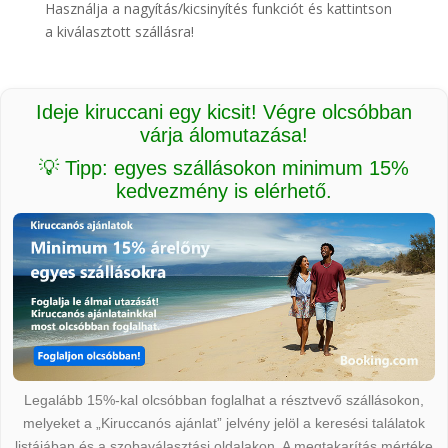
Használja a nagyítás/kicsinyítés funkciót és kattintson
a kiválasztott szállásra!
Ideje kiruccani egy kicsit! Végre olcsóbban
várja álomutazása!
💡 Tipp: egyes szállásokon minimum 15%
kedvezmény is elérhető.
Legalább 15%-kal olcsóbban foglalhat a résztvevő szállásokon,
melyeket a „Kiruccanós ajánlat” jelvény jelöl a keresési találatok
listájában és a szobaválasztási oldalakon. A megtakarítás mértéke