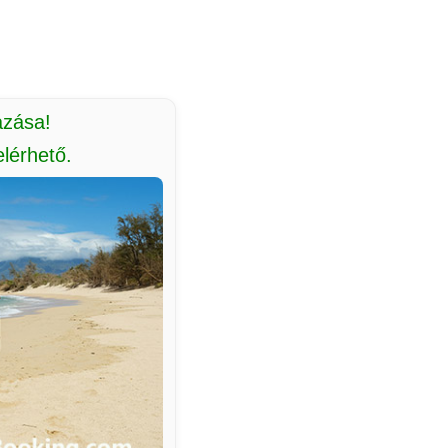
azása!
lérhető.