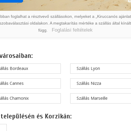
ban foglalhat a résztvevő szállásokon, melyeket a „Kiruccanós ajánlat” 
a szobaválasztási oldalakon. A megtakarítás mértéke a szállás által kín
Foglalási feltételek
függ.
városaiban:
állás Bordeaux
Szállás Lyon
állás Cannes
Szállás Nizza
állás Chamonix
Szállás Marseille
 településén és Korzikán: