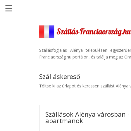
☰
Főoldal
Szállások
-
Szállásinfo.eu
Szállásfoglalás Alénya településen egyszer
Franciaország.hu portálon, és találja meg az Önn
Repülőjegy
pénzvisszatérítéssel
Szálláskereső
Autóbérlés
-
Töltse ki az űrlapot és keressen szállást Alénya
Discover
Cars
Transzfer
Szállások Alénya városban - 
-
apartmanok
Kiwi
Taxi