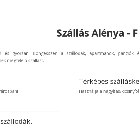
Szállás Alénya - 
űen és gyorsan! Böngésszen a szállodák, apartmanok, panziók és
ek megfelelő szállást.
Térképes szállásk
 városban!
Használja a nagyítás/kicsinyíté
szállodák,