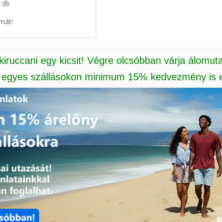
8 db
mát!
 kiruccani egy kicsit! Végre olcsóbban várja álomut
: egyes szállásokon minimum 15% kedvezmény is e