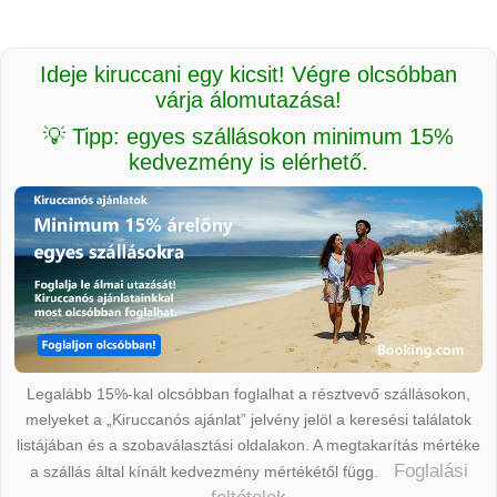
Ideje kiruccani egy kicsit! Végre olcsóbban
várja álomutazása!
💡 Tipp: egyes szállásokon minimum 15%
kedvezmény is elérhető.
Legalább 15%-kal olcsóbban foglalhat a résztvevő szállásokon,
melyeket a „Kiruccanós ajánlat” jelvény jelöl a keresési találatok
listájában és a szobaválasztási oldalakon. A megtakarítás mértéke
Foglalási
a szállás által kínált kedvezmény mértékétől függ.