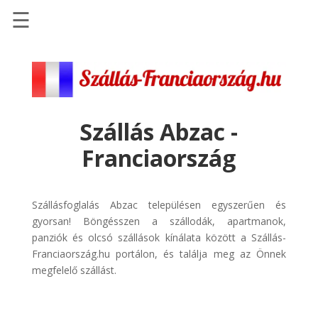
☰
Főoldal
Szállások
-
Szállásinfo.eu
Szállás Abzac -
Repülőjegy
Franciaország
pénzvisszatérítéssel
Autóbérlés
-
Szállásfoglalás Abzac településen egyszerűen és
Discover
gyorsan! Böngésszen a szállodák, apartmanok,
Cars
panziók és olcsó szállások kínálata között a Szállás-
Franciaország.hu portálon, és találja meg az Önnek
Transzfer
megfelelő szállást.
-
Kiwi
Taxi