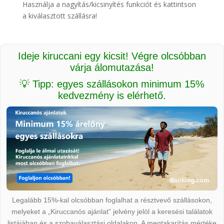
Használja a nagyítás/kicsinyítés funkciót és kattintson
a kiválasztott szállásra!
Ideje kiruccani egy kicsit! Végre olcsóbban
várja álomutazása!
💡 Tipp: egyes szállásokon minimum 15%
kedvezmény is elérhető.
Legalább 15%-kal olcsóbban foglalhat a résztvevő szállásokon,
melyeket a „Kiruccanós ajánlat” jelvény jelöl a keresési találatok
listájában és a szobaválasztási oldalakon. A megtakarítás mértéke