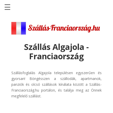
☰
Főoldal
Szállások
-
Szállásinfo.eu
Szállás Algajola -
Repülőjegy
Franciaország
pénzvisszatérítéssel
Autóbérlés
-
Szállásfoglalás Algajola településen egyszerűen és
Discover
gyorsan! Böngésszen a szállodák, apartmanok,
Cars
panziók és olcsó szállások kínálata között a Szállás-
Franciaország.hu portálon, és találja meg az Önnek
Transzfer
megfelelő szállást.
-
Kiwi
Taxi