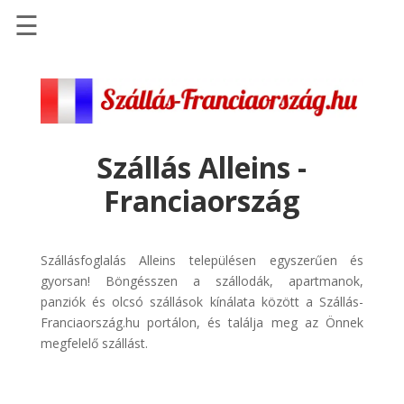
☰
Főoldal
Szállások
-
Szállásinfo.eu
Szállás Alleins -
Repülőjegy
Franciaország
pénzvisszatérítéssel
Autóbérlés
-
Szállásfoglalás Alleins településen egyszerűen és
Discover
gyorsan! Böngésszen a szállodák, apartmanok,
Cars
panziók és olcsó szállások kínálata között a Szállás-
Franciaország.hu portálon, és találja meg az Önnek
Transzfer
megfelelő szállást.
-
Kiwi
Taxi