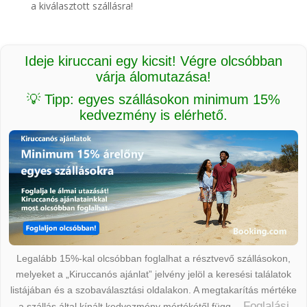
a kiválasztott szállásra!
Ideje kiruccani egy kicsit! Végre olcsóbban
várja álomutazása!
💡 Tipp: egyes szállásokon minimum 15%
kedvezmény is elérhető.
Legalább 15%-kal olcsóbban foglalhat a résztvevő szállásokon,
melyeket a „Kiruccanós ajánlat” jelvény jelöl a keresési találatok
listájában és a szobaválasztási oldalakon. A megtakarítás mértéke
Foglalási
a szállás által kínált kedvezmény mértékétől függ.