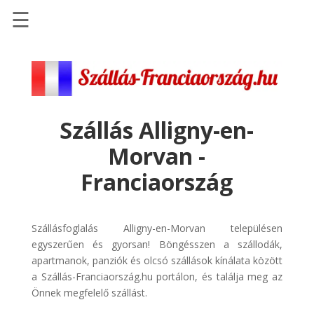
☰
Főoldal
Szállások
-
Szállásinfo.eu
Szállás Alligny-en-
Repülőjegy
Morvan -
pénzvisszatérítéssel
Franciaország
Autóbérlés
-
Discover
Szállásfoglalás Alligny-en-Morvan településen
Cars
egyszerűen és gyorsan! Böngésszen a szállodák,
Transzfer
apartmanok, panziók és olcsó szállások kínálata között
-
a Szállás-Franciaország.hu portálon, és találja meg az
Kiwi
Önnek megfelelő szállást.
Taxi