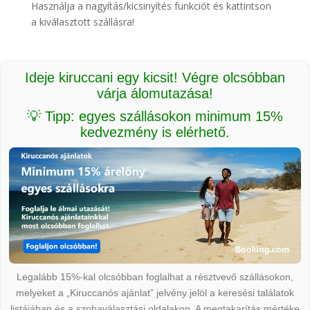
Használja a nagyítás/kicsinyítés funkciót és kattintson
a kiválasztott szállásra!
Ideje kiruccani egy kicsit! Végre olcsóbban
várja álomutazása!
💡 Tipp: egyes szállásokon minimum 15%
kedvezmény is elérhető.
Legalább 15%-kal olcsóbban foglalhat a résztvevő szállásokon,
melyeket a „Kiruccanós ajánlat” jelvény jelöl a keresési találatok
listájában és a szobaválasztási oldalakon. A megtakarítás mértéke