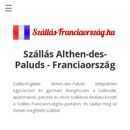
☰
Főoldal
Szállások
-
Szállásinfo.eu
Szállás Althen-des-
Repülőjegy
Paluds - Franciaország
pénzvisszatérítéssel
Autóbérlés
-
Szállásfoglalás Althen-des-Paluds településen
Discover
egyszerűen és gyorsan! Böngésszen a szállodák,
Cars
apartmanok, panziók és olcsó szállások kínálata között
a Szállás-Franciaország.hu portálon, és találja meg az
Transzfer
Önnek megfelelő szállást.
-
Kiwi
Taxi