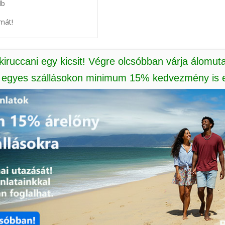
db
mát!
 kiruccani egy kicsit! Végre olcsóbban várja álomut
: egyes szállásokon minimum 15% kedvezmény is e