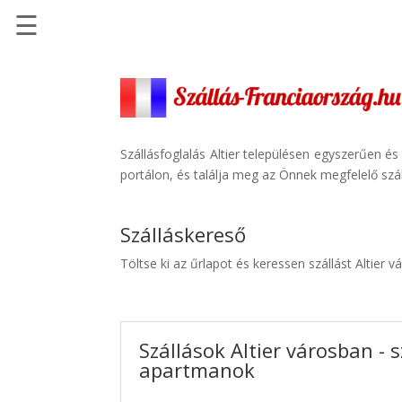
☰
Főoldal
Szállások
-
Szállásinfo.eu
Szállásfoglalás Altier településen egyszerűen é
portálon, és találja meg az Önnek megfelelő szál
Repülőjegy
pénzvisszatérítéssel
Szálláskereső
Autóbérlés
-
Töltse ki az űrlapot és keressen szállást Altier v
Discover
Cars
Transzfer
Szállások Altier városban - s
-
apartmanok
Kiwi
Taxi