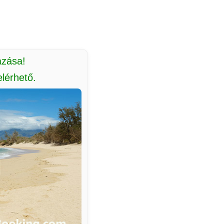
azása!
lérhető.