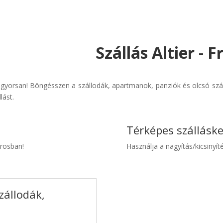
Szállás Altier - 
s gyorsan! Böngésszen a szállodák, apartmanok, panziók és olcsó szál
lást.
Térképes szállásk
árosban!
Használja a nagyítás/kicsinyíté
zállodák,