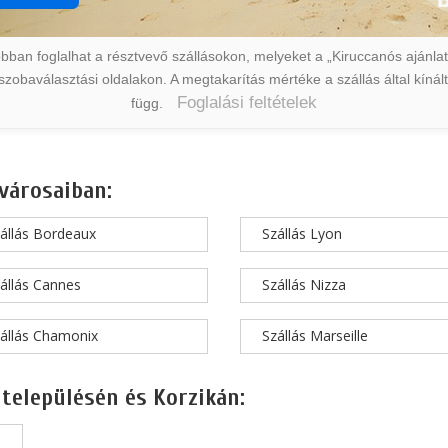
ban foglalhat a résztvevő szállásokon, melyeket a „Kiruccanós ajánlat” 
a szobaválasztási oldalakon. A megtakarítás mértéke a szállás által kín
Foglalási feltételek
függ.
városaiban:
állás Bordeaux
Szállás Lyon
állás Cannes
Szállás Nizza
állás Chamonix
Szállás Marseille
 településén és Korzikán: