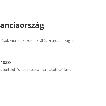
Franciaország
lások kínálata között a Szállás-Franciaország.hu
ereső
s funkciót és kattintson a kiválasztott szállásra!