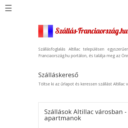
☰
Főoldal
Szállások
-
Szállásinfo.eu
Szállásfoglalás Altillac településen egysze
Franciaország.hu portálon, és találja meg az Önn
Repülőjegy
pénzvisszatérítéssel
Szálláskereső
Autóbérlés
-
Töltse ki az űrlapot és keressen szállást Altillac
Discover
Cars
Transzfer
Szállások Altillac városban -
-
apartmanok
Kiwi
Taxi