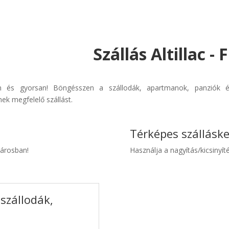
Szállás Altillac -
rűen és gyorsan! Böngésszen a szállodák, apartmanok, panziók é
ek megfelelő szállást.
Térképes szállásk
 városban!
Használja a nagyítás/kicsinyíté
 szállodák,