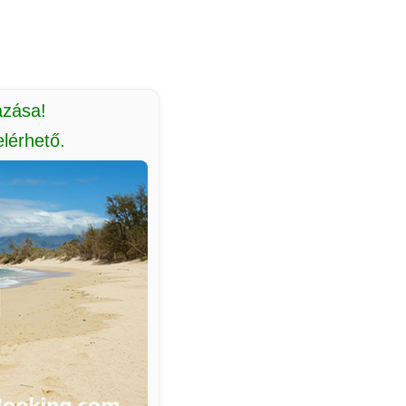
azása!
lérhető.