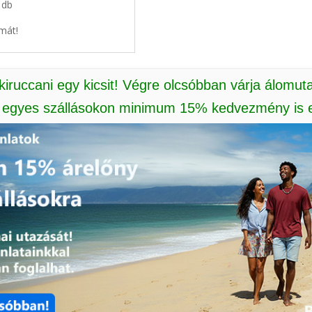
3 db
mát!
 kiruccani egy kicsit! Végre olcsóbban várja álomut
: egyes szállásokon minimum 15% kedvezmény is e