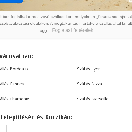
ban foglalhat a résztvevő szállásokon, melyeket a „Kiruccanós ajánlat” 
a szobaválasztási oldalakon. A megtakarítás mértéke a szállás által kín
Foglalási feltételek
függ.
városaiban:
állás Bordeaux
Szállás Lyon
állás Cannes
Szállás Nizza
állás Chamonix
Szállás Marseille
 településén és Korzikán: