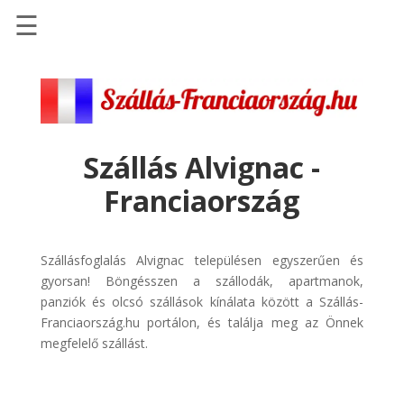
☰
Főoldal
Szállások
-
Szállásinfo.eu
Szállás Alvignac -
Repülőjegy
Franciaország
pénzvisszatérítéssel
Autóbérlés
-
Szállásfoglalás Alvignac településen egyszerűen és
Discover
gyorsan! Böngésszen a szállodák, apartmanok,
Cars
panziók és olcsó szállások kínálata között a Szállás-
Franciaország.hu portálon, és találja meg az Önnek
Transzfer
megfelelő szállást.
-
Kiwi
Taxi