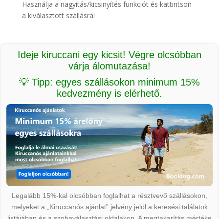
Használja a nagyítás/kicsinyítés funkciót és kattintson
a kiválasztott szállásra!
Ideje kiruccani egy kicsit! Végre olcsóbban
várja álomutazása!
💡 Tipp: egyes szállásokon minimum 15%
kedvezmény is elérhető.
Legalább 15%-kal olcsóbban foglalhat a résztvevő szállásokon,
melyeket a „Kiruccanós ajánlat” jelvény jelöl a keresési találatok
listájában és a szobaválasztási oldalakon. A megtakarítás mértéke