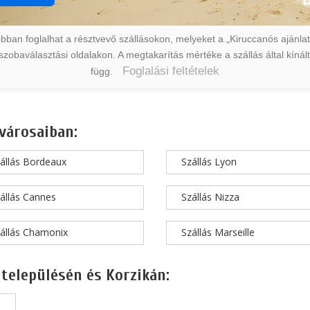
ban foglalhat a résztvevő szállásokon, melyeket a „Kiruccanós ajánlat” 
a szobaválasztási oldalakon. A megtakarítás mértéke a szállás által kín
Foglalási feltételek
függ.
városaiban:
állás Bordeaux
Szállás Lyon
állás Cannes
Szállás Nizza
állás Chamonix
Szállás Marseille
 településén és Korzikán: