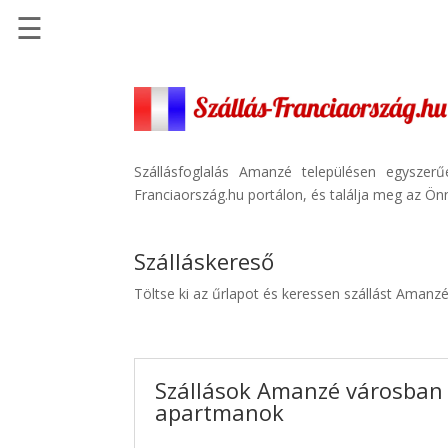
☰
Főoldal
Szállások
-
Szállásinfo.eu
Szállásfoglalás Amanzé településen egyszer
Franciaország.hu portálon, és találja meg az Önn
Repülőjegy
pénzvisszatérítéssel
Szálláskereső
Autóbérlés
-
Töltse ki az űrlapot és keressen szállást Amanz
Discover
Cars
Transzfer
Szállások Amanzé városban -
-
apartmanok
Kiwi
Taxi