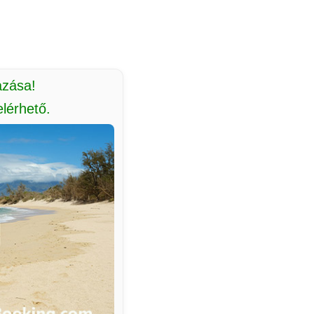
azása!
lérhető.