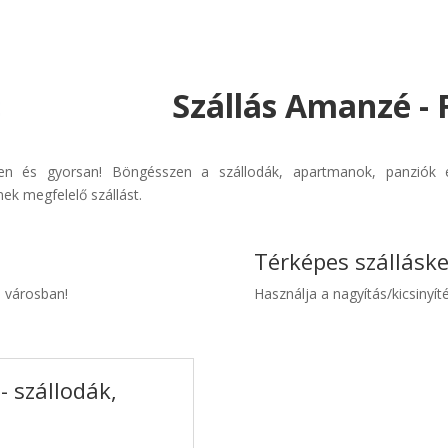
Szállás Amanzé - 
űen és gyorsan! Böngésszen a szállodák, apartmanok, panziók és
ek megfelelő szállást.
Térképes szállásk
é városban!
Használja a nagyítás/kicsinyíté
 szállodák,