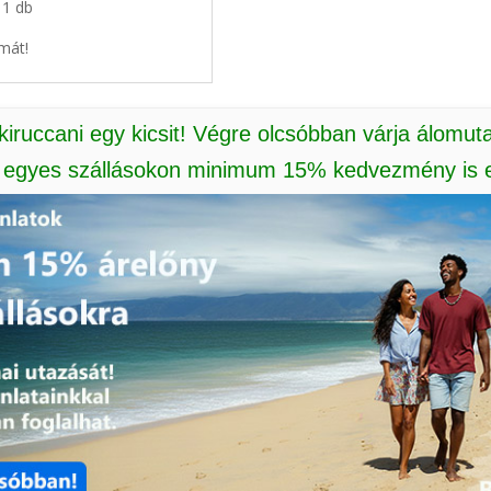
 1 db
mát!
 kiruccani egy kicsit! Végre olcsóbban várja álomut
: egyes szállásokon minimum 15% kedvezmény is e