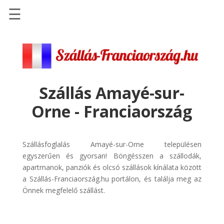
☰
Főoldal
Szállások
-
Szállásinfo.eu
Szállás Amayé-sur-
Repülőjegy
Orne - Franciaország
pénzvisszatérítéssel
Autóbérlés
-
Szállásfoglalás Amayé-sur-Orne településen
Discover
egyszerűen és gyorsan! Böngésszen a szállodák,
Cars
apartmanok, panziók és olcsó szállások kínálata között
a Szállás-Franciaország.hu portálon, és találja meg az
Transzfer
Önnek megfelelő szállást.
-
Kiwi
Taxi