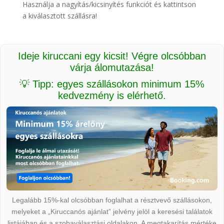
Használja a nagyítás/kicsinyítés funkciót és kattintson
a kiválasztott szállásra!
Ideje kiruccani egy kicsit! Végre olcsóbban
várja álomutazása!
💡 Tipp: egyes szállásokon minimum 15%
kedvezmény is elérhető.
Legalább 15%-kal olcsóbban foglalhat a résztvevő szállásokon,
melyeket a „Kiruccanós ajánlat” jelvény jelöl a keresési találatok
listájában és a szobaválasztási oldalakon. A megtakarítás mértéke