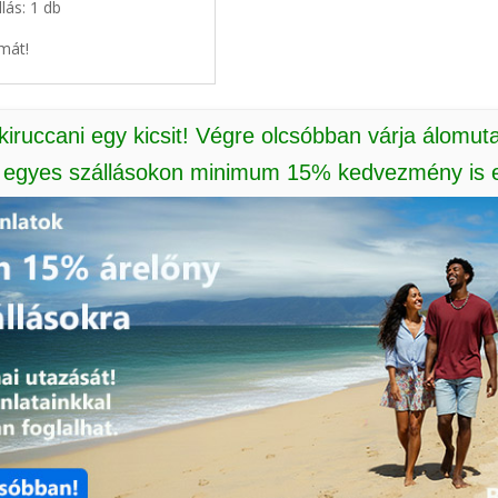
lás: 1 db
mát!
 kiruccani egy kicsit! Végre olcsóbban várja álomut
: egyes szállásokon minimum 15% kedvezmény is e