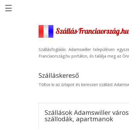
☰
Főoldal
Szállások
-
Szállásinfo.eu
Szállásfoglalás Adamswiller településen egys
Franciaország.hu portálon, és találja meg az Önn
Repülőjegy
pénzvisszatérítéssel
Szálláskereső
Autóbérlés
-
Töltse ki az űrlapot és keressen szállást Adamsw
Discover
Cars
Transzfer
Szállások Adamswiller város
-
szállodák, apartmanok
Kiwi
Taxi