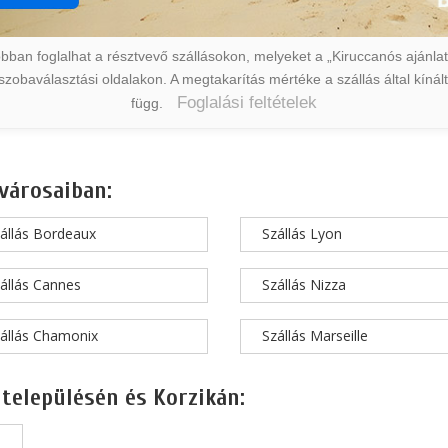
ban foglalhat a résztvevő szállásokon, melyeket a „Kiruccanós ajánlat” 
a szobaválasztási oldalakon. A megtakarítás mértéke a szállás által kín
Foglalási feltételek
függ.
városaiban:
állás Bordeaux
Szállás Lyon
állás Cannes
Szállás Nizza
állás Chamonix
Szállás Marseille
 településén és Korzikán: