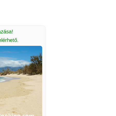
azása!
lérhető.