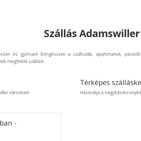
Szállás Adamswiller
zerűen és gyorsan! Böngésszen a szállodák, apartmanok, panziók 
ek megfelelő szállást.
Térképes szállásk
iller városban!
Használja a nagyítás/kicsinyíté
ban -