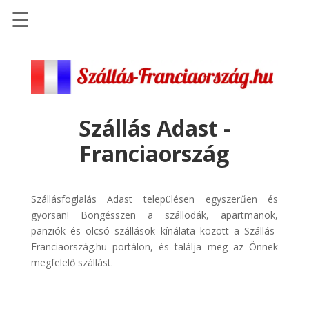
☰
Főoldal
Szállások
-
Szállásinfo.eu
Szállás Adast -
Repülőjegy
Franciaország
pénzvisszatérítéssel
Autóbérlés
-
Szállásfoglalás Adast településen egyszerűen és
Discover
gyorsan! Böngésszen a szállodák, apartmanok,
Cars
panziók és olcsó szállások kínálata között a Szállás-
Franciaország.hu portálon, és találja meg az Önnek
Transzfer
megfelelő szállást.
-
Kiwi
Taxi