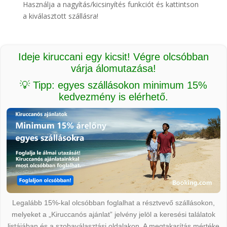
Használja a nagyítás/kicsinyítés funkciót és kattintson
a kiválasztott szállásra!
Ideje kiruccani egy kicsit! Végre olcsóbban
várja álomutazása!
💡 Tipp: egyes szállásokon minimum 15%
kedvezmény is elérhető.
Legalább 15%-kal olcsóbban foglalhat a résztvevő szállásokon,
melyeket a „Kiruccanós ajánlat” jelvény jelöl a keresési találatok
listájában és a szobaválasztási oldalakon. A megtakarítás mértéke