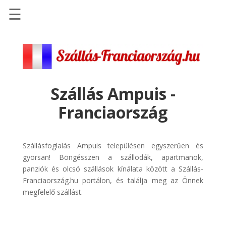
☰
Főoldal
Szállások
-
Szállásinfo.eu
Szállás Ampuis -
Repülőjegy
Franciaország
pénzvisszatérítéssel
Autóbérlés
-
Szállásfoglalás Ampuis településen egyszerűen és
Discover
gyorsan! Böngésszen a szállodák, apartmanok,
Cars
panziók és olcsó szállások kínálata között a Szállás-
Franciaország.hu portálon, és találja meg az Önnek
Transzfer
megfelelő szállást.
-
Kiwi
Taxi