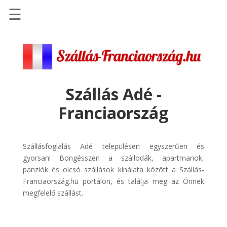
☰
Főoldal
Szállások
-
Szállásinfo.eu
Szállás Adé -
Repülőjegy
Franciaország
pénzvisszatérítéssel
Autóbérlés
-
Szállásfoglalás Adé településen egyszerűen és
Discover
gyorsan! Böngésszen a szállodák, apartmanok,
Cars
panziók és olcsó szállások kínálata között a Szállás-
Franciaország.hu portálon, és találja meg az Önnek
Transzfer
megfelelő szállást.
-
Kiwi
Taxi