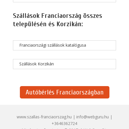
Szállások Franciaország összes
településén és Korzikán:
Franciaországi szállások katalógusa
Szállások Korzikán
Autóbérlés Franciaországban
www.szallas-franciaorszag.hu | info@webguru.hu |
+3646362724