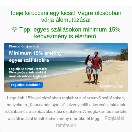
Ideje kiruccani egy kicsit! Végre olcsóbban
várja álomutazása!
💡 Tipp: egyes szállásokon minimum 15%
kedvezmény is elérhető.
Legalább 15%-kal olcsóbban foglalhat a résztvevő szállásokon,
melyeket a „Kiruccanós ajánlat” jelvény jelöl a keresési találatok
listájában és a szobaválasztási oldalakon. A megtakarítás mértéke
Foglalási
a szállás által kínált kedvezmény mértékétől függ.
feltételek