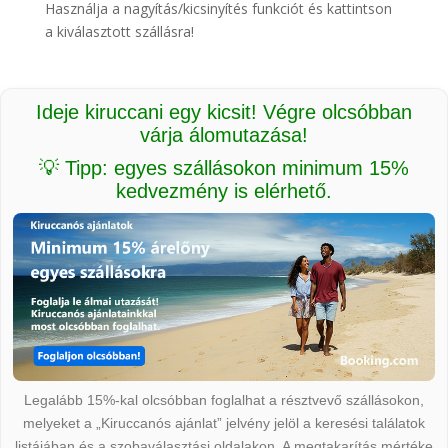
Használja a nagyítás/kicsinyítés funkciót és kattintson
a kiválasztott szállásra!
Ideje kiruccani egy kicsit! Végre olcsóbban
várja álomutazása!
💡 Tipp: egyes szállásokon minimum 15%
kedvezmény is elérhető.
Legalább 15%-kal olcsóbban foglalhat a résztvevő szállásokon,
melyeket a „Kiruccanós ajánlat” jelvény jelöl a keresési találatok
listájában és a szobaválasztási oldalakon. A megtakarítás mértéke