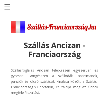
☰
Főoldal
Szállások
-
Szállásinfo.eu
Szállás Ancizan -
Repülőjegy
Franciaország
pénzvisszatérítéssel
Autóbérlés
-
Szállásfoglalás Ancizan településen egyszerűen és
Discover
gyorsan! Böngésszen a szállodák, apartmanok,
Cars
panziók és olcsó szállások kínálata között a Szállás-
Franciaország.hu portálon, és találja meg az Önnek
Transzfer
megfelelő szállást.
-
Kiwi
Taxi