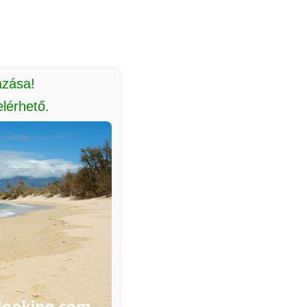
azása!
lérhető.