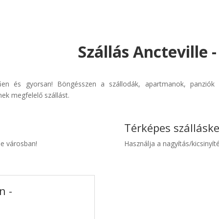
Szállás Ancteville 
erűen és gyorsan! Böngésszen a szállodák, apartmanok, panziók 
ek megfelelő szállást.
Térképes szállásk
lle városban!
Használja a nagyítás/kicsinyíté
n -