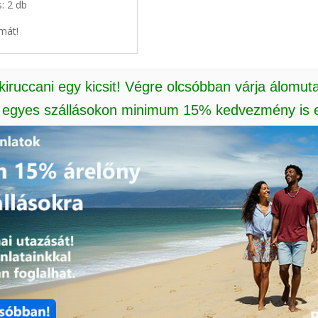
s: 2 db
mát!
 kiruccani egy kicsit! Végre olcsóbban várja álomut
: egyes szállásokon minimum 15% kedvezmény is e