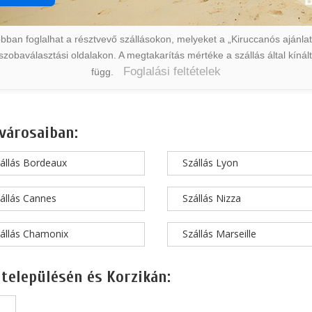
ban foglalhat a résztvevő szállásokon, melyeket a „Kiruccanós ajánlat” 
a szobaválasztási oldalakon. A megtakarítás mértéke a szállás által kín
Foglalási feltételek
függ.
városaiban:
állás Bordeaux
Szállás Lyon
állás Cannes
Szállás Nizza
állás Chamonix
Szállás Marseille
 településén és Korzikán: