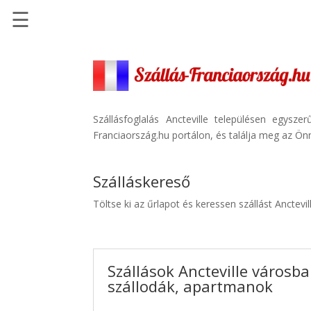
☰
Főoldal
Szállások
-
Szállásinfo.eu
Szállásfoglalás Ancteville településen egysz
Franciaország.hu portálon, és találja meg az Önn
Repülőjegy
pénzvisszatérítéssel
Szálláskereső
Autóbérlés
-
Töltse ki az űrlapot és keressen szállást Anctevi
Discover
Cars
Transzfer
Szállások Ancteville városba
-
szállodák, apartmanok
Kiwi
Taxi