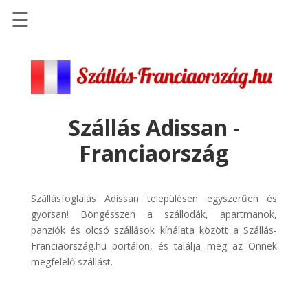
☰
Főoldal
Szállások
-
Szállásinfo.eu
Szállás Adissan -
Repülőjegy
Franciaország
pénzvisszatérítéssel
Autóbérlés
-
Szállásfoglalás Adissan településen egyszerűen és
Discover
gyorsan! Böngésszen a szállodák, apartmanok,
Cars
panziók és olcsó szállások kínálata között a Szállás-
Franciaország.hu portálon, és találja meg az Önnek
Transzfer
megfelelő szállást.
-
Kiwi
Taxi