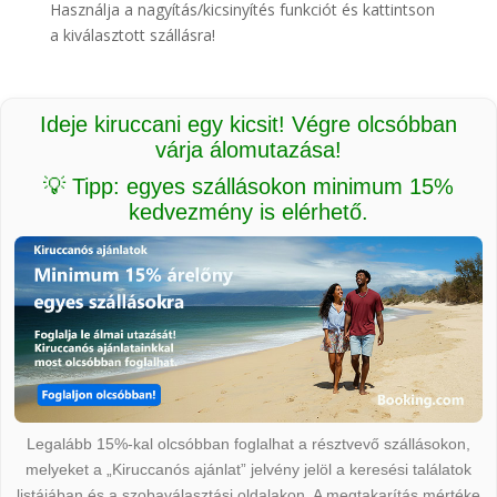
Használja a nagyítás/kicsinyítés funkciót és kattintson
a kiválasztott szállásra!
Ideje kiruccani egy kicsit! Végre olcsóbban
várja álomutazása!
💡 Tipp: egyes szállásokon minimum 15%
kedvezmény is elérhető.
Legalább 15%-kal olcsóbban foglalhat a résztvevő szállásokon,
melyeket a „Kiruccanós ajánlat” jelvény jelöl a keresési találatok
listájában és a szobaválasztási oldalakon. A megtakarítás mértéke