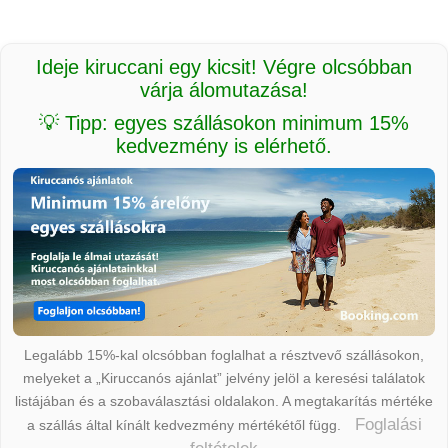
Ideje kiruccani egy kicsit! Végre olcsóbban
várja álomutazása!
💡 Tipp: egyes szállásokon minimum 15%
kedvezmény is elérhető.
Legalább 15%-kal olcsóbban foglalhat a résztvevő szállásokon,
melyeket a „Kiruccanós ajánlat” jelvény jelöl a keresési találatok
listájában és a szobaválasztási oldalakon. A megtakarítás mértéke
Foglalási
a szállás által kínált kedvezmény mértékétől függ.