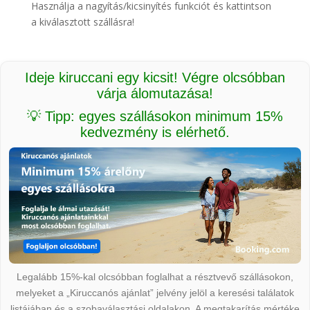
Használja a nagyítás/kicsinyítés funkciót és kattintson
a kiválasztott szállásra!
Ideje kiruccani egy kicsit! Végre olcsóbban
várja álomutazása!
💡 Tipp: egyes szállásokon minimum 15%
kedvezmény is elérhető.
Legalább 15%-kal olcsóbban foglalhat a résztvevő szállásokon,
melyeket a „Kiruccanós ajánlat” jelvény jelöl a keresési találatok
listájában és a szobaválasztási oldalakon. A megtakarítás mértéke