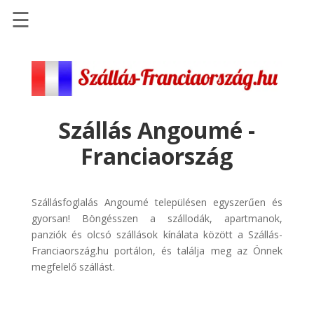
☰
Főoldal
Szállások
-
Szállásinfo.eu
Szállás Angoumé -
Repülőjegy
Franciaország
pénzvisszatérítéssel
Autóbérlés
-
Szállásfoglalás Angoumé településen egyszerűen és
Discover
gyorsan! Böngésszen a szállodák, apartmanok,
Cars
panziók és olcsó szállások kínálata között a Szállás-
Franciaország.hu portálon, és találja meg az Önnek
Transzfer
megfelelő szállást.
-
Kiwi
Taxi