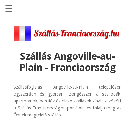
☰
Főoldal
Szállások
-
Szállásinfo.eu
Szállás Angoville-au-
Repülőjegy
Plain - Franciaország
pénzvisszatérítéssel
Autóbérlés
-
Szállásfoglalás Angoville-au-Plain településen
Discover
egyszerűen és gyorsan! Böngésszen a szállodák,
Cars
apartmanok, panziók és olcsó szállások kínálata között
a Szállás-Franciaország.hu portálon, és találja meg az
Transzfer
Önnek megfelelő szállást.
-
Kiwi
Taxi