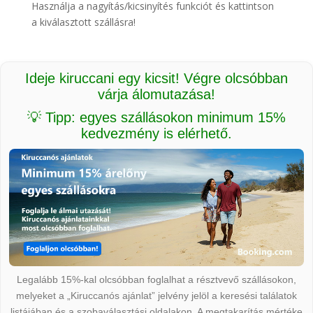
Használja a nagyítás/kicsinyítés funkciót és kattintson
a kiválasztott szállásra!
Ideje kiruccani egy kicsit! Végre olcsóbban
várja álomutazása!
💡 Tipp: egyes szállásokon minimum 15%
kedvezmény is elérhető.
Legalább 15%-kal olcsóbban foglalhat a résztvevő szállásokon,
melyeket a „Kiruccanós ajánlat” jelvény jelöl a keresési találatok
listájában és a szobaválasztási oldalakon. A megtakarítás mértéke