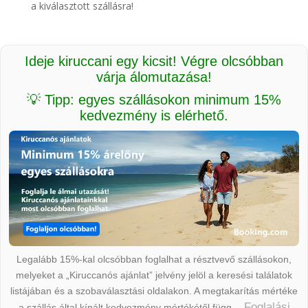
a kiválasztott szállásra!
Ideje kiruccani egy kicsit! Végre olcsóbban
várja álomutazása!
💡 Tipp: egyes szállásokon minimum 15%
kedvezmény is elérhető.
Legalább 15%-kal olcsóbban foglalhat a résztvevő szállásokon,
melyeket a „Kiruccanós ajánlat” jelvény jelöl a keresési találatok
listájában és a szobaválasztási oldalakon. A megtakarítás mértéke
Foglalási
a szállás által kínált kedvezmény mértékétől függ.