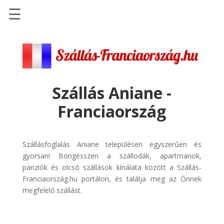
☰
Főoldal
Szállások
-
Szállásinfo.eu
Szállás Aniane -
Repülőjegy
Franciaország
pénzvisszatérítéssel
Autóbérlés
-
Szállásfoglalás Aniane településen egyszerűen és
Discover
gyorsan! Böngésszen a szállodák, apartmanok,
Cars
panziók és olcsó szállások kínálata között a Szállás-
Franciaország.hu portálon, és találja meg az Önnek
Transzfer
megfelelő szállást.
-
Kiwi
Taxi