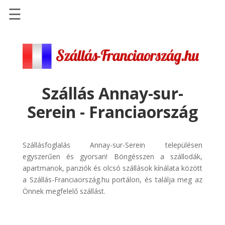
☰
Főoldal
Szállások
-
Szállásinfo.eu
Szállás Annay-sur-
Repülőjegy
Serein - Franciaország
pénzvisszatérítéssel
Autóbérlés
-
Szállásfoglalás Annay-sur-Serein településen
Discover
egyszerűen és gyorsan! Böngésszen a szállodák,
Cars
apartmanok, panziók és olcsó szállások kínálata között
a Szállás-Franciaország.hu portálon, és találja meg az
Transzfer
Önnek megfelelő szállást.
-
Kiwi
Taxi