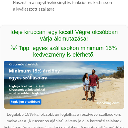
Használja a nagyítás/kicsinyítés funkciót és kattintson
a kiválasztott szállásra!
Ideje kiruccani egy kicsit! Végre olcsóbban
várja álomutazása!
💡 Tipp: egyes szállásokon minimum 15%
kedvezmény is elérhető.
Legalább 15%-kal olcsóbban foglalhat a résztvevő szállásokon,
melyeket a „Kiruccanós ajánlat” jelvény jelöl a keresési találatok
listájában és a szobaválasztási oldalakon. A megtakarítás mértéke