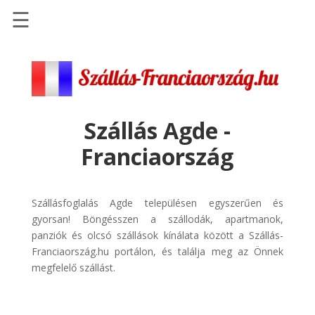
☰
Főoldal
Szállások
-
Szállásinfo.eu
Szállás Agde -
Repülőjegy
Franciaország
pénzvisszatérítéssel
Autóbérlés
-
Szállásfoglalás Agde településen egyszerűen és
Discover
gyorsan! Böngésszen a szállodák, apartmanok,
Cars
panziók és olcsó szállások kínálata között a Szállás-
Franciaország.hu portálon, és találja meg az Önnek
Transzfer
megfelelő szállást.
-
Kiwi
Taxi