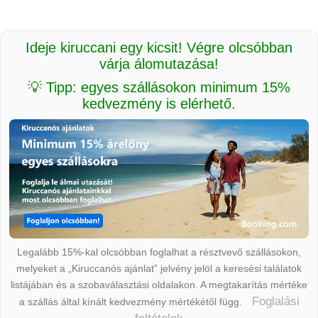
Ideje kiruccani egy kicsit! Végre olcsóbban
várja álomutazása!
💡 Tipp: egyes szállásokon minimum 15%
kedvezmény is elérhető.
Legalább 15%-kal olcsóbban foglalhat a résztvevő szállásokon,
melyeket a „Kiruccanós ajánlat” jelvény jelöl a keresési találatok
listájában és a szobaválasztási oldalakon. A megtakarítás mértéke
Foglalási
a szállás által kínált kedvezmény mértékétől függ.