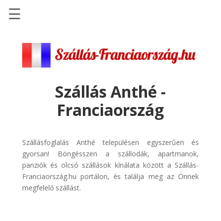
☰
Főoldal
Szállások
-
Szállásinfo.eu
Szállás Anthé -
Repülőjegy
Franciaország
pénzvisszatérítéssel
Autóbérlés
-
Szállásfoglalás Anthé településen egyszerűen és
Discover
gyorsan! Böngésszen a szállodák, apartmanok,
Cars
panziók és olcsó szállások kínálata között a Szállás-
Franciaország.hu portálon, és találja meg az Önnek
Transzfer
megfelelő szállást.
-
Kiwi
Taxi