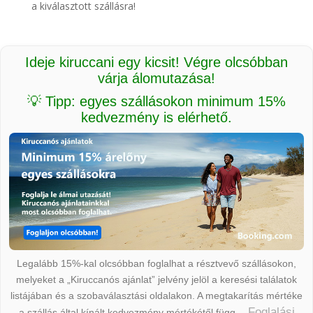
a kiválasztott szállásra!
Ideje kiruccani egy kicsit! Végre olcsóbban
várja álomutazása!
💡 Tipp: egyes szállásokon minimum 15%
kedvezmény is elérhető.
Legalább 15%-kal olcsóbban foglalhat a résztvevő szállásokon,
melyeket a „Kiruccanós ajánlat” jelvény jelöl a keresési találatok
listájában és a szobaválasztási oldalakon. A megtakarítás mértéke
Foglalási
a szállás által kínált kedvezmény mértékétől függ.