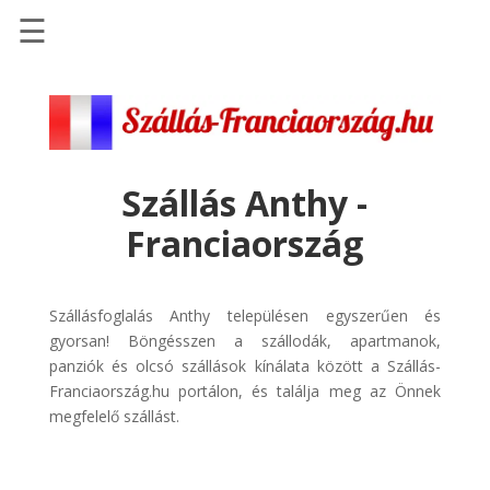
☰
Főoldal
Szállások
-
Szállásinfo.eu
Szállás Anthy -
Repülőjegy
Franciaország
pénzvisszatérítéssel
Autóbérlés
-
Szállásfoglalás Anthy településen egyszerűen és
Discover
gyorsan! Böngésszen a szállodák, apartmanok,
Cars
panziók és olcsó szállások kínálata között a Szállás-
Franciaország.hu portálon, és találja meg az Önnek
Transzfer
megfelelő szállást.
-
Kiwi
Taxi