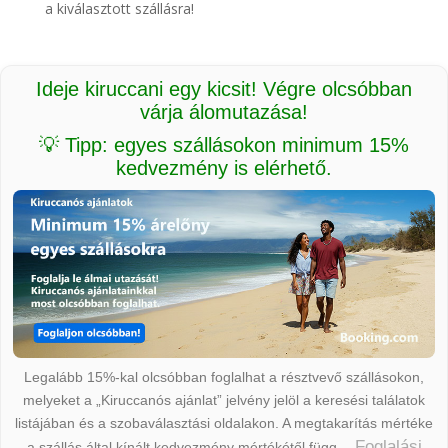
a kiválasztott szállásra!
Ideje kiruccani egy kicsit! Végre olcsóbban
várja álomutazása!
💡 Tipp: egyes szállásokon minimum 15%
kedvezmény is elérhető.
Legalább 15%-kal olcsóbban foglalhat a résztvevő szállásokon,
melyeket a „Kiruccanós ajánlat” jelvény jelöl a keresési találatok
listájában és a szobaválasztási oldalakon. A megtakarítás mértéke
Foglalási
a szállás által kínált kedvezmény mértékétől függ.