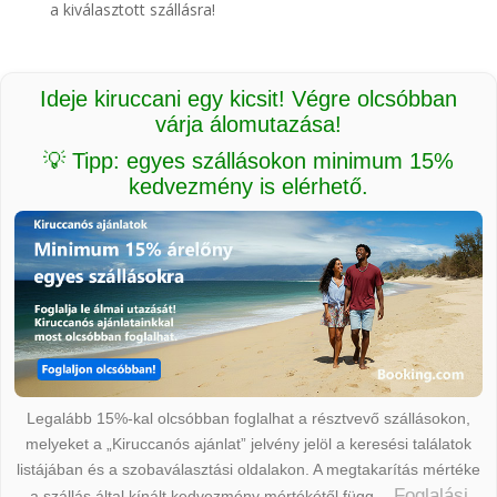
a kiválasztott szállásra!
Ideje kiruccani egy kicsit! Végre olcsóbban
várja álomutazása!
💡 Tipp: egyes szállásokon minimum 15%
kedvezmény is elérhető.
Legalább 15%-kal olcsóbban foglalhat a résztvevő szállásokon,
melyeket a „Kiruccanós ajánlat” jelvény jelöl a keresési találatok
listájában és a szobaválasztási oldalakon. A megtakarítás mértéke
Foglalási
a szállás által kínált kedvezmény mértékétől függ.