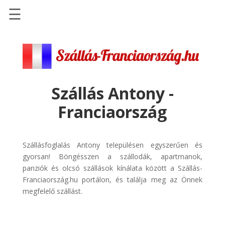
☰
Főoldal
Szállások
-
Szállásinfo.eu
Szállás Antony -
Repülőjegy
Franciaország
pénzvisszatérítéssel
Autóbérlés
-
Szállásfoglalás Antony településen egyszerűen és
Discover
gyorsan! Böngésszen a szállodák, apartmanok,
Cars
panziók és olcsó szállások kínálata között a Szállás-
Franciaország.hu portálon, és találja meg az Önnek
Transzfer
megfelelő szállást.
-
Kiwi
Taxi