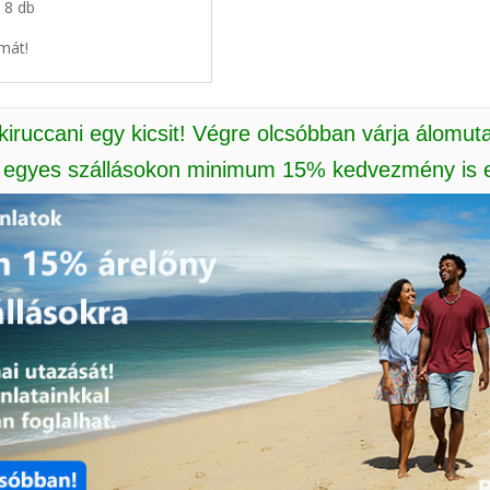
: 8 db
mát!
 kiruccani egy kicsit! Végre olcsóbban várja álomut
: egyes szállásokon minimum 15% kedvezmény is e