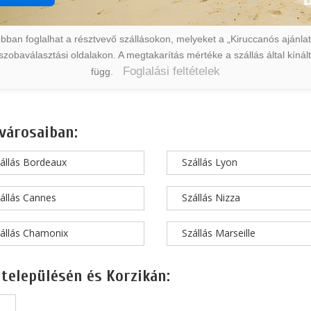
ban foglalhat a résztvevő szállásokon, melyeket a „Kiruccanós ajánlat” 
a szobaválasztási oldalakon. A megtakarítás mértéke a szállás által kín
Foglalási feltételek
függ.
városaiban:
állás Bordeaux
Szállás Lyon
állás Cannes
Szállás Nizza
állás Chamonix
Szállás Marseille
 településén és Korzikán: