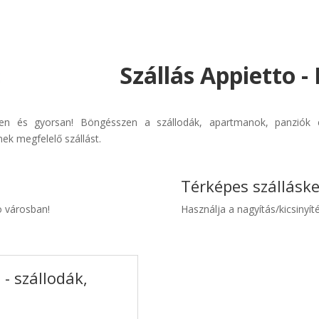
Szállás Appietto -
rűen és gyorsan! Böngésszen a szállodák, apartmanok, panziók é
ek megfelelő szállást.
Térképes szállásk
to városban!
Használja a nagyítás/kicsinyíté
- szállodák,