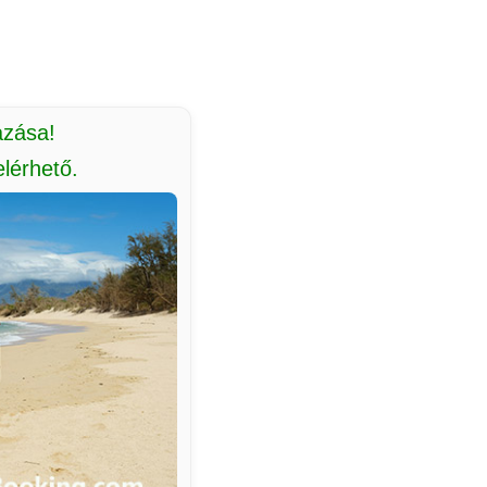
azása!
lérhető.