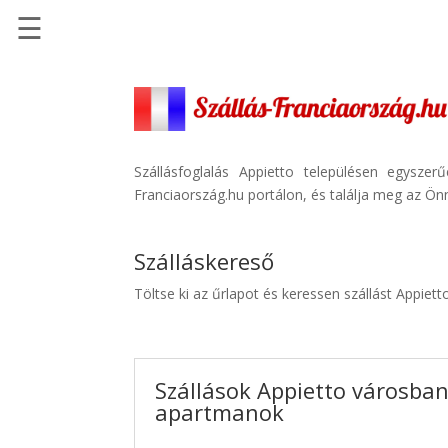
☰
Főoldal
Szállások
-
Szállásinfo.eu
Szállásfoglalás Appietto településen egysze
Franciaország.hu portálon, és találja meg az Önn
Repülőjegy
pénzvisszatérítéssel
Szálláskereső
Autóbérlés
-
Töltse ki az űrlapot és keressen szállást Appiet
Discover
Cars
Transzfer
Szállások Appietto városban 
-
apartmanok
Kiwi
Taxi