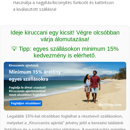
Használja a nagyítás/kicsinyítés funkciót és kattintson
a kiválasztott szállásra!
Ideje kiruccani egy kicsit! Végre olcsóbban
várja álomutazása!
💡 Tipp: egyes szállásokon minimum 15%
kedvezmény is elérhető.
Legalább 15%-kal olcsóbban foglalhat a résztvevő szállásokon,
melyeket a „Kiruccanós ajánlat” jelvény jelöl a keresési találatok
listájában és a szobaválasztási oldalakon. A megtakarítás mértéke