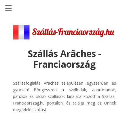
☰
Főoldal
Szállások
-
Szállásinfo.eu
Szállás Arâches -
Repülőjegy
Franciaország
pénzvisszatérítéssel
Autóbérlés
-
Szállásfoglalás Arâches településen egyszerűen és
Discover
gyorsan! Böngésszen a szállodák, apartmanok,
Cars
panziók és olcsó szállások kínálata között a Szállás-
Franciaország.hu portálon, és találja meg az Önnek
Transzfer
megfelelő szállást.
-
Kiwi
Taxi