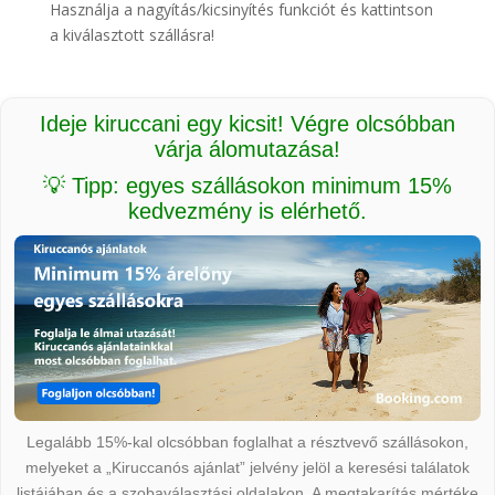
Használja a nagyítás/kicsinyítés funkciót és kattintson
a kiválasztott szállásra!
Ideje kiruccani egy kicsit! Végre olcsóbban
várja álomutazása!
💡 Tipp: egyes szállásokon minimum 15%
kedvezmény is elérhető.
Legalább 15%-kal olcsóbban foglalhat a résztvevő szállásokon,
melyeket a „Kiruccanós ajánlat” jelvény jelöl a keresési találatok
listájában és a szobaválasztási oldalakon. A megtakarítás mértéke