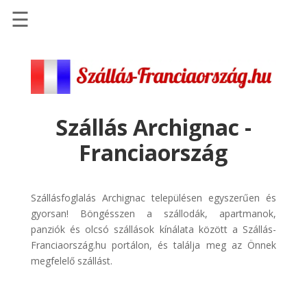
☰
Főoldal
Szállások
-
Szállásinfo.eu
Szállás Archignac -
Repülőjegy
Franciaország
pénzvisszatérítéssel
Autóbérlés
-
Szállásfoglalás Archignac településen egyszerűen és
Discover
gyorsan! Böngésszen a szállodák, apartmanok,
Cars
panziók és olcsó szállások kínálata között a Szállás-
Franciaország.hu portálon, és találja meg az Önnek
Transzfer
megfelelő szállást.
-
Kiwi
Taxi