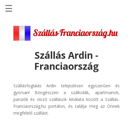
☰
Főoldal
Szállások
-
Szállásinfo.eu
Szállás Ardin -
Repülőjegy
Franciaország
pénzvisszatérítéssel
Autóbérlés
-
Szállásfoglalás Ardin településen egyszerűen és
Discover
gyorsan! Böngésszen a szállodák, apartmanok,
Cars
panziók és olcsó szállások kínálata között a Szállás-
Franciaország.hu portálon, és találja meg az Önnek
Transzfer
megfelelő szállást.
-
Kiwi
Taxi