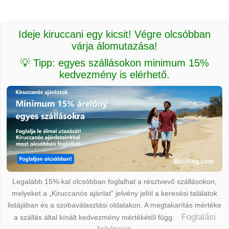
Ideje kiruccani egy kicsit! Végre olcsóbban
várja álomutazása!
💡 Tipp: egyes szállásokon minimum 15%
kedvezmény is elérhető.
Legalább 15%-kal olcsóbban foglalhat a résztvevő szállásokon,
melyeket a „Kiruccanós ajánlat” jelvény jelöl a keresési találatok
listájában és a szobaválasztási oldalakon. A megtakarítás mértéke
Foglalási
a szállás által kínált kedvezmény mértékétől függ.