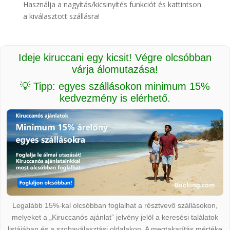
Használja a nagyítás/kicsinyítés funkciót és kattintson
a kiválasztott szállásra!
Ideje kiruccani egy kicsit! Végre olcsóbban
várja álomutazása!
💡 Tipp: egyes szállásokon minimum 15%
kedvezmény is elérhető.
Legalább 15%-kal olcsóbban foglalhat a résztvevő szállásokon,
melyeket a „Kiruccanós ajánlat” jelvény jelöl a keresési találatok
listájában és a szobaválasztási oldalakon. A megtakarítás mértéke