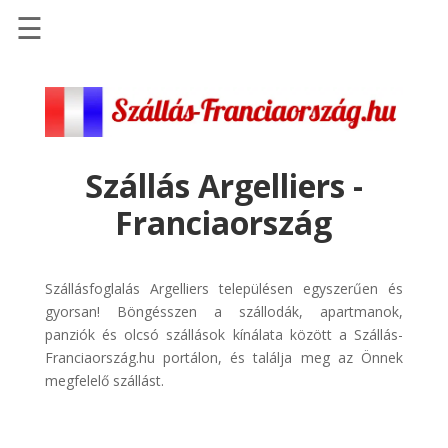
☰
Főoldal
Szállások
-
Szállásinfo.eu
Szállás Argelliers -
Repülőjegy
Franciaország
pénzvisszatérítéssel
Autóbérlés
-
Szállásfoglalás Argelliers településen egyszerűen és
Discover
gyorsan! Böngésszen a szállodák, apartmanok,
Cars
panziók és olcsó szállások kínálata között a Szállás-
Franciaország.hu portálon, és találja meg az Önnek
Transzfer
megfelelő szállást.
-
Kiwi
Taxi