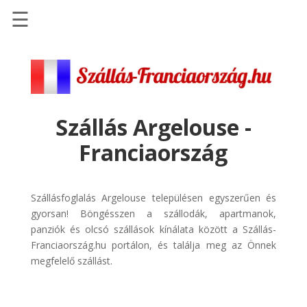
☰
Főoldal
Szállások
-
Szállásinfo.eu
Szállás Argelouse -
Repülőjegy
Franciaország
pénzvisszatérítéssel
Autóbérlés
-
Szállásfoglalás Argelouse településen egyszerűen és
Discover
gyorsan! Böngésszen a szállodák, apartmanok,
Cars
panziók és olcsó szállások kínálata között a Szállás-
Franciaország.hu portálon, és találja meg az Önnek
Transzfer
megfelelő szállást.
-
Kiwi
Taxi