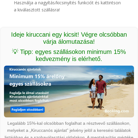
Használja a nagyítás/kicsinyítés funkciót és kattintson
a kiválasztott szállásra!
Ideje kiruccani egy kicsit! Végre olcsóbban
várja álomutazása!
💡 Tipp: egyes szállásokon minimum 15%
kedvezmény is elérhető.
Legalább 15%-kal olcsóbban foglalhat a résztvevő szállásokon,
melyeket a „Kiruccanós ajánlat” jelvény jelöl a keresési találatok
listájában és a szobaválasztási oldalakon. A megtakarítás mértéke