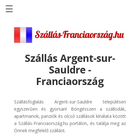
☰
Főoldal
Szállások
-
Szállásinfo.eu
Szállás Argent-sur-
Repülőjegy
Sauldre -
pénzvisszatérítéssel
Franciaország
Autóbérlés
-
Discover
Szállásfoglalás Argent-sur-Sauldre településen
Cars
egyszerűen és gyorsan! Böngésszen a szállodák,
Transzfer
apartmanok, panziók és olcsó szállások kínálata között
-
a Szállás-Franciaország.hu portálon, és találja meg az
Kiwi
Önnek megfelelő szállást.
Taxi