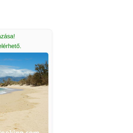
azása!
lérhető.