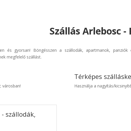
Szállás Arlebosc -
rűen és gyorsan! Böngésszen a szállodák, apartmanok, panziók é
ek megfelelő szállást.
Térképes szállásk
sc városban!
Használja a nagyítás/kicsinyíté
- szállodák,