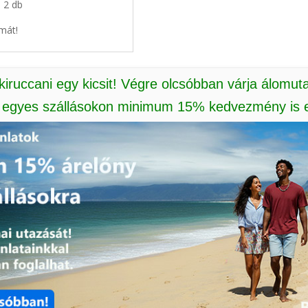
: 2 db
mát!
 kiruccani egy kicsit! Végre olcsóbban várja álomut
: egyes szállásokon minimum 15% kedvezmény is e