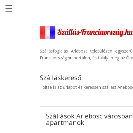
☰
Főoldal
Szállások
-
Szállásinfo.eu
Szállásfoglalás Arlebosc településen egysze
Franciaország.hu portálon, és találja meg az Önn
Repülőjegy
pénzvisszatérítéssel
Szálláskereső
Autóbérlés
-
Töltse ki az űrlapot és keressen szállást Arlebo
Discover
Cars
Transzfer
Szállások Arlebosc városban 
-
apartmanok
Kiwi
Taxi