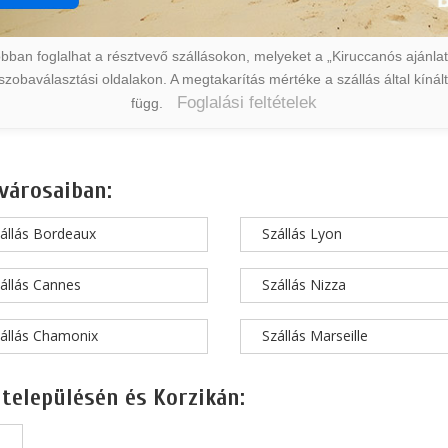
ban foglalhat a résztvevő szállásokon, melyeket a „Kiruccanós ajánlat” 
a szobaválasztási oldalakon. A megtakarítás mértéke a szállás által kín
Foglalási feltételek
függ.
városaiban:
állás Bordeaux
Szállás Lyon
állás Cannes
Szállás Nizza
állás Chamonix
Szállás Marseille
 településén és Korzikán: