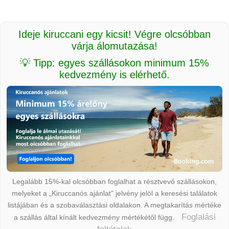
Ideje kiruccani egy kicsit! Végre olcsóbban
várja álomutazása!
💡 Tipp: egyes szállásokon minimum 15%
kedvezmény is elérhető.
Legalább 15%-kal olcsóbban foglalhat a résztvevő szállásokon,
melyeket a „Kiruccanós ajánlat” jelvény jelöl a keresési találatok
listájában és a szobaválasztási oldalakon. A megtakarítás mértéke
Foglalási
a szállás által kínált kedvezmény mértékétől függ.