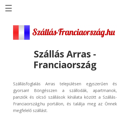
☰
Főoldal
Szállások
-
Szállásinfo.eu
Szállás Arras -
Repülőjegy
Franciaország
pénzvisszatérítéssel
Autóbérlés
-
Szállásfoglalás Arras településen egyszerűen és
Discover
gyorsan! Böngésszen a szállodák, apartmanok,
Cars
panziók és olcsó szállások kínálata között a Szállás-
Franciaország.hu portálon, és találja meg az Önnek
Transzfer
megfelelő szállást.
-
Kiwi
Taxi