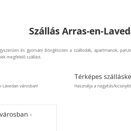
Szállás Arras-en-Laved
egyszerűen és gyorsan! Böngésszen a szállodák, apartmanok, panziók
ek megfelelő szállást.
Térképes szállásk
en-Lavedan városban!
Használja a nagyítás/kicsinyíté
 városban -