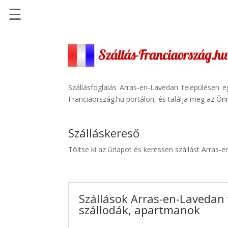
☰
Főoldal
Szállások
-
Szállásinfo.eu
Szállásfoglalás Arras-en-Lavedan településen 
Franciaország.hu portálon, és találja meg az Önn
Repülőjegy
pénzvisszatérítéssel
Szálláskereső
Autóbérlés
-
Töltse ki az űrlapot és keressen szállást Arras-
Discover
Cars
Transzfer
Szállások Arras-en-Lavedan
-
szállodák, apartmanok
Kiwi
Taxi