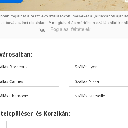
ban foglalhat a résztvevő szállásokon, melyeket a „Kiruccanós ajánlat” 
a szobaválasztási oldalakon. A megtakarítás mértéke a szállás által kín
Foglalási feltételek
függ.
városaiban:
állás Bordeaux
Szállás Lyon
állás Cannes
Szállás Nizza
állás Chamonix
Szállás Marseille
 településén és Korzikán: