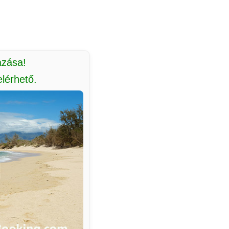
azása!
lérhető.