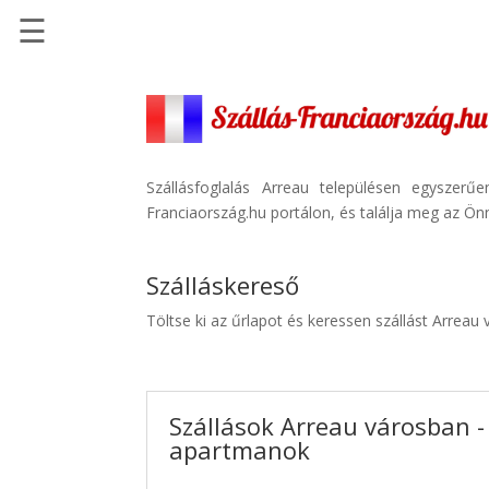
☰
Főoldal
Szállások
-
Szállásinfo.eu
Szállásfoglalás Arreau településen egyszer
Franciaország.hu portálon, és találja meg az Önn
Repülőjegy
pénzvisszatérítéssel
Szálláskereső
Autóbérlés
-
Töltse ki az űrlapot és keressen szállást Arreau
Discover
Cars
Transzfer
Szállások Arreau városban -
-
apartmanok
Kiwi
Taxi