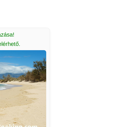
azása!
lérhető.