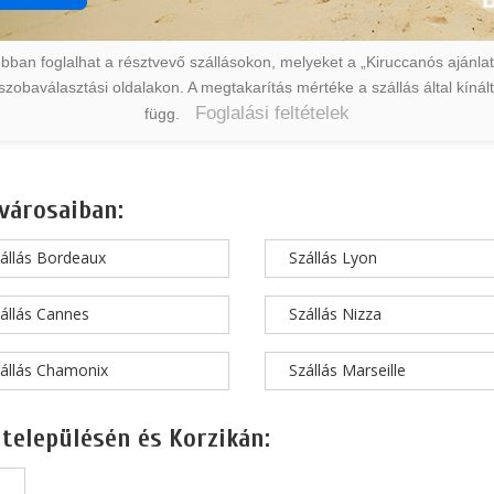
ban foglalhat a résztvevő szállásokon, melyeket a „Kiruccanós ajánlat” 
a szobaválasztási oldalakon. A megtakarítás mértéke a szállás által kín
Foglalási feltételek
függ.
városaiban:
állás Bordeaux
Szállás Lyon
állás Cannes
Szállás Nizza
állás Chamonix
Szállás Marseille
 településén és Korzikán: