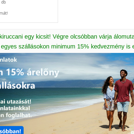
4 db
mát!
 kiruccani egy kicsit! Végre olcsóbban várja álomut
: egyes szállásokon minimum 15% kedvezmény is e