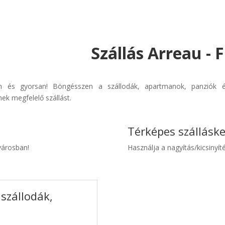
Szállás Arreau - 
űen és gyorsan! Böngésszen a szállodák, apartmanok, panziók és
ek megfelelő szállást.
Térképes szállásk
 városban!
Használja a nagyítás/kicsinyíté
 szállodák,