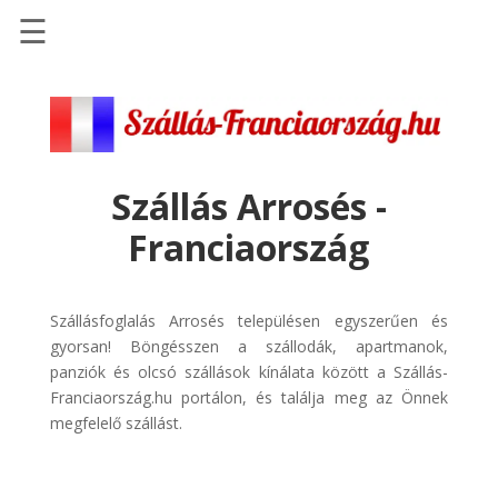
☰
Főoldal
Szállások
-
Szállásinfo.eu
Szállás Arrosés -
Repülőjegy
Franciaország
pénzvisszatérítéssel
Autóbérlés
-
Szállásfoglalás Arrosés településen egyszerűen és
Discover
gyorsan! Böngésszen a szállodák, apartmanok,
Cars
panziók és olcsó szállások kínálata között a Szállás-
Franciaország.hu portálon, és találja meg az Önnek
Transzfer
megfelelő szállást.
-
Kiwi
Taxi