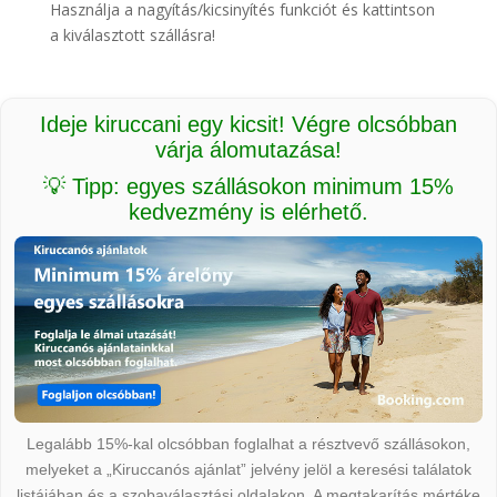
Használja a nagyítás/kicsinyítés funkciót és kattintson
a kiválasztott szállásra!
Ideje kiruccani egy kicsit! Végre olcsóbban
várja álomutazása!
💡 Tipp: egyes szállásokon minimum 15%
kedvezmény is elérhető.
Legalább 15%-kal olcsóbban foglalhat a résztvevő szállásokon,
melyeket a „Kiruccanós ajánlat” jelvény jelöl a keresési találatok
listájában és a szobaválasztási oldalakon. A megtakarítás mértéke