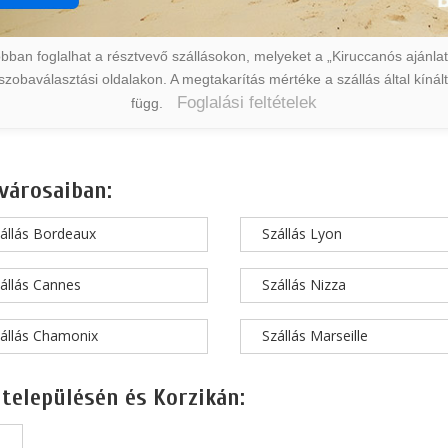
ban foglalhat a résztvevő szállásokon, melyeket a „Kiruccanós ajánlat” 
a szobaválasztási oldalakon. A megtakarítás mértéke a szállás által kín
Foglalási feltételek
függ.
városaiban:
állás Bordeaux
Szállás Lyon
állás Cannes
Szállás Nizza
állás Chamonix
Szállás Marseille
 településén és Korzikán: