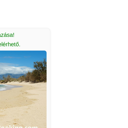
azása!
lérhető.