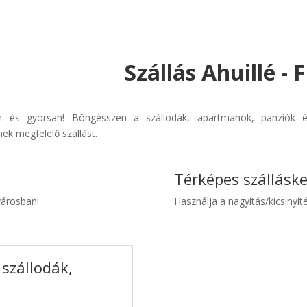
Szállás Ahuillé -
űen és gyorsan! Böngésszen a szállodák, apartmanok, panziók é
ek megfelelő szállást.
Térképes szállásk
 városban!
Használja a nagyítás/kicsinyíté
 szállodák,