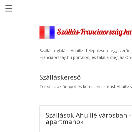
☰
Főoldal
Szállások
-
Szállásinfo.eu
Szállásfoglalás Ahuillé településen egyszer
Franciaország.hu portálon, és találja meg az Önn
Repülőjegy
pénzvisszatérítéssel
Szálláskereső
Autóbérlés
-
Töltse ki az űrlapot és keressen szállást Ahuillé
Discover
Cars
Transzfer
Szállások Ahuillé városban -
-
apartmanok
Kiwi
Taxi