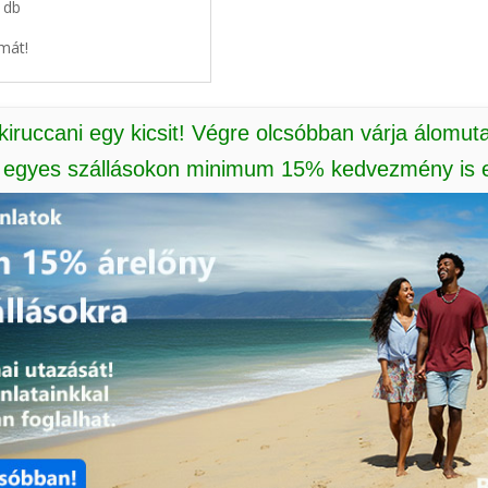
1 db
mát!
 kiruccani egy kicsit! Végre olcsóbban várja álomut
: egyes szállásokon minimum 15% kedvezmény is e