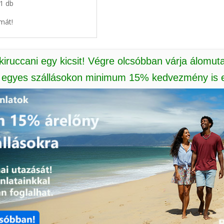
 1 db
mát!
 kiruccani egy kicsit! Végre olcsóbban várja álomut
: egyes szállásokon minimum 15% kedvezmény is e