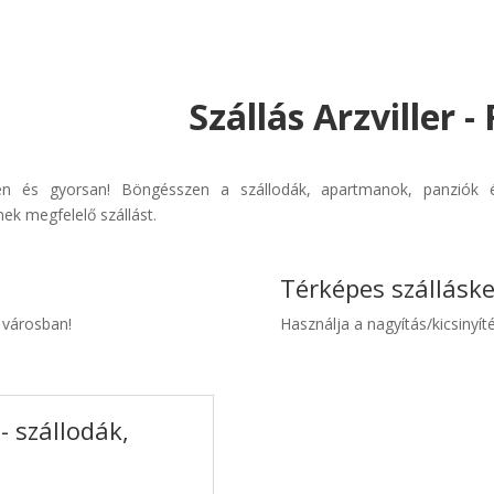
Szállás Arzviller 
erűen és gyorsan! Böngésszen a szállodák, apartmanok, panziók é
ek megfelelő szállást.
Térképes szállásk
r városban!
Használja a nagyítás/kicsinyíté
- szállodák,