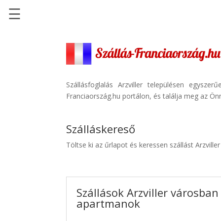
☰
Főoldal
Szállások
-
Szállásinfo.eu
Szállásfoglalás Arzviller településen egysz
Franciaország.hu portálon, és találja meg az Önn
Repülőjegy
pénzvisszatérítéssel
Szálláskereső
Autóbérlés
-
Töltse ki az űrlapot és keressen szállást Arzville
Discover
Cars
Transzfer
Szállások Arzviller városban 
-
apartmanok
Kiwi
Taxi