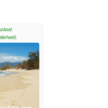
azása!
lérhető.