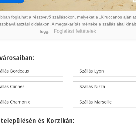
ban foglalhat a résztvevő szállásokon, melyeket a „Kiruccanós ajánlat” 
a szobaválasztási oldalakon. A megtakarítás mértéke a szállás által kín
Foglalási feltételek
függ.
városaiban:
állás Bordeaux
Szállás Lyon
állás Cannes
Szállás Nizza
állás Chamonix
Szállás Marseille
 településén és Korzikán: