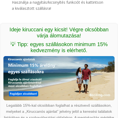
Használja a nagyítás/kicsinyítés funkciót és kattintson
a kiválasztott szállásra!
Ideje kiruccani egy kicsit! Végre olcsóbban
várja álomutazása!
💡 Tipp: egyes szállásokon minimum 15%
kedvezmény is elérhető.
Legalább 15%-kal olcsóbban foglalhat a résztvevő szállásokon,
melyeket a „Kiruccanós ajánlat” jelvény jelöl a keresési találatok
listájában és a szobaválasztási oldalakon. A megtakarítás mértéke