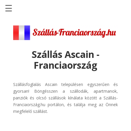
☰
Főoldal
Szállások
-
Szállásinfo.eu
Szállás Ascain -
Repülőjegy
Franciaország
pénzvisszatérítéssel
Autóbérlés
-
Szállásfoglalás Ascain településen egyszerűen és
Discover
gyorsan! Böngésszen a szállodák, apartmanok,
Cars
panziók és olcsó szállások kínálata között a Szállás-
Franciaország.hu portálon, és találja meg az Önnek
Transzfer
megfelelő szállást.
-
Kiwi
Taxi