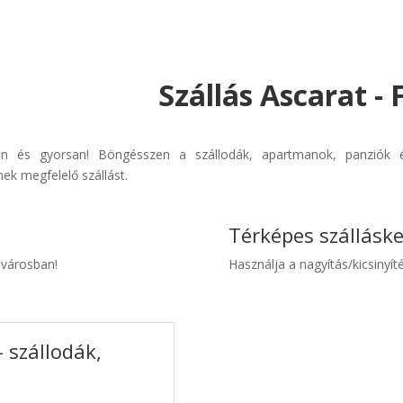
Szállás Ascarat -
űen és gyorsan! Böngésszen a szállodák, apartmanok, panziók é
ek megfelelő szállást.
Térképes szállásk
t városban!
Használja a nagyítás/kicsinyíté
 szállodák,