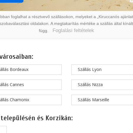
ban foglalhat a résztvevő szállásokon, melyeket a „Kiruccanós ajánlat” 
a szobaválasztási oldalakon. A megtakarítás mértéke a szállás által kín
Foglalási feltételek
függ.
városaiban:
állás Bordeaux
Szállás Lyon
állás Cannes
Szállás Nizza
állás Chamonix
Szállás Marseille
 településén és Korzikán: