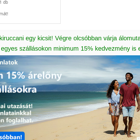
 1 db
mát!
 kiruccani egy kicsit! Végre olcsóbban várja álomut
: egyes szállásokon minimum 15% kedvezmény is e