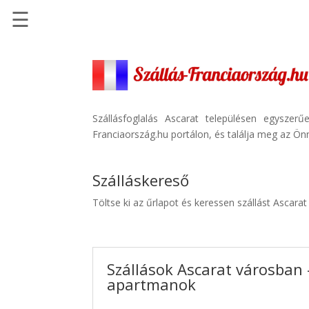
☰
Főoldal
Szállások
-
Szállásinfo.eu
Szállásfoglalás Ascarat településen egyszer
Franciaország.hu portálon, és találja meg az Önn
Repülőjegy
pénzvisszatérítéssel
Szálláskereső
Autóbérlés
-
Töltse ki az űrlapot és keressen szállást Ascara
Discover
Cars
Transzfer
Szállások Ascarat városban -
-
apartmanok
Kiwi
Taxi