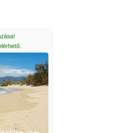
azása!
lérhető.